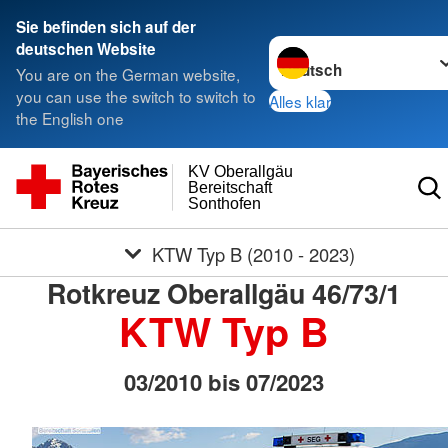
Sie befinden sich auf der
Sprache wechseln zu
deutschen Website
You are on the German website,
you can use the switch to switch to
Alles klar
the English one
KV Oberallgäu
Bereitschaft
Sonthofen
KTW Typ B (2010 - 2023)
Rotkreuz Oberallgäu 46/73/1
KTW Typ B
03/2010 bis 07/2023