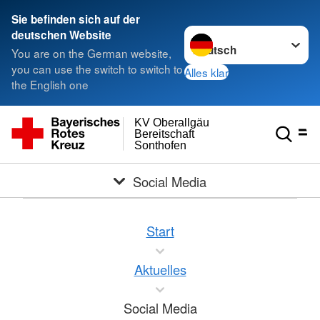
Sie befinden sich auf der
Sprache wechseln zu
deutschen Website
You are on the German website,
you can use the switch to switch to
Alles klar
the English one
KV Oberallgäu
Bereitschaft
Sonthofen
Social Media
Start
Aktuelles
Social Media