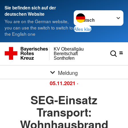
Sie befinden sich auf der
Sprache wechseln zu
deutschen Website
You are on the German website,
you can use the switch to switch to
Alles klar
the English one
KV Oberallgäu
Bereitschaft
Sonthofen
Meldung
05.11.2021
·
SEG-Einsatz
Transport:
Wohnhausbrand