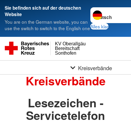
Sie befinden sich auf der deutschen
Sprache wechseln 
Website
You are on the German website, you can
Alles klar
use the switch to switch to the English one
KV Oberallgäu
Bereitschaft
Sonthofen
Kreisverbände
Kreisverbände
Lesezeichen -
Servicetelefon