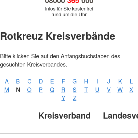
08000
365
000
Infos für Sie kostenfrei
rund um die Uhr
Rotkreuz Kreisverbände
Bitte klicken Sie auf den Anfangsbuchstaben des
gesuchten Kreisverbandes.
A
B
C
D
E
F
G
H
I
J
K
L
M
N
O
P
Q
R
S
T
U
V
W
X
Y
Z
Kreisverband
Landesv