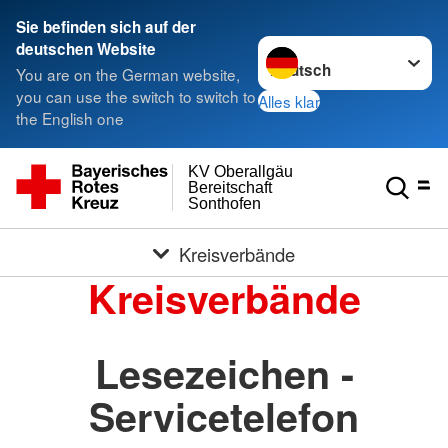
Sie befinden sich auf der
Sprache wechseln zu
deutschen Website
You are on the German website,
you can use the switch to switch to
Alles klar
the English one
KV Oberallgäu
Bereitschaft
Sonthofen
Kreisverbände
Kreisverbände
Lesezeichen -
Servicetelefon