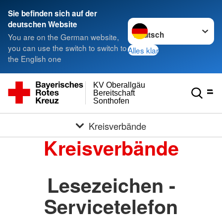
Sie befinden sich auf der
Sprache wechseln zu
deutschen Website
You are on the German website,
you can use the switch to switch to
Alles klar
the English one
KV Oberallgäu
Bereitschaft
Sonthofen
Kreisverbände
Kreisverbände
Lesezeichen -
Servicetelefon