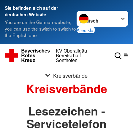
Sie befinden sich auf der
Sprache wechseln zu
deutschen Website
You are on the German website,
you can use the switch to switch to
Alles klar
the English one
KV Oberallgäu
Bereitschaft
Sonthofen
Kreisverbände
Kreisverbände
Lesezeichen -
Servicetelefon