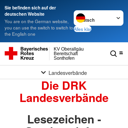
Sie befinden sich auf der
Sprache wechseln zu
deutschen Website
You are on the German website,
you can use the switch to switch to
Alles klar
the English one
KV Oberallgäu
Bereitschaft
Sonthofen
Landesverbände
Die DRK
Landesverbände
Lesezeichen -