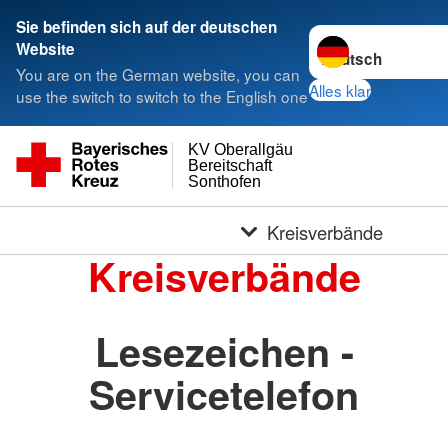
Sie befinden sich auf der deutschen
Sprache wechseln 
Website
You are on the German website, you can
Alles klar
use the switch to switch to the English one
KV Oberallgäu
Bereitschaft
Sonthofen
Kreisverbände
Kreisverbände
Lesezeichen -
Servicetelefon