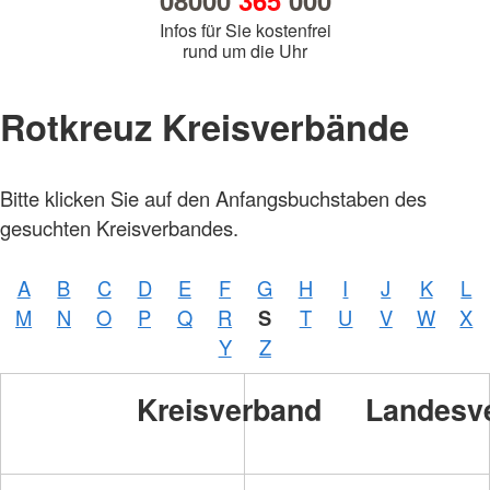
08000
365
000
Infos für Sie kostenfrei
rund um die Uhr
Rotkreuz Kreisverbände
Bitte klicken Sie auf den Anfangsbuchstaben des
gesuchten Kreisverbandes.
A
B
C
D
E
F
G
H
I
J
K
L
M
N
O
P
Q
R
S
T
U
V
W
X
Y
Z
Kreisverband
Landesv