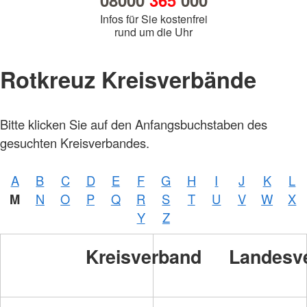
08000
365
000
Infos für Sie kostenfrei
rund um die Uhr
Rotkreuz Kreisverbände
Bitte klicken Sie auf den Anfangsbuchstaben des
gesuchten Kreisverbandes.
A
B
C
D
E
F
G
H
I
J
K
L
M
N
O
P
Q
R
S
T
U
V
W
X
Y
Z
Kreisverband
Landesv