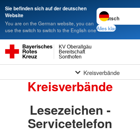
Sie befinden sich auf der deutschen
Sprache wechseln 
Website
You are on the German website, you can
Alles klar
use the switch to switch to the English one
KV Oberallgäu
Bereitschaft
Sonthofen
Kreisverbände
Kreisverbände
Lesezeichen -
Servicetelefon