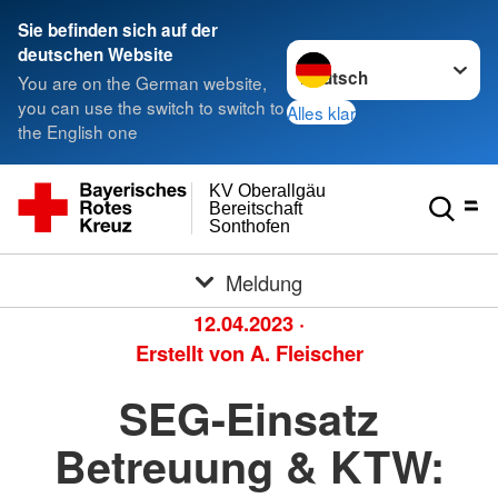
Sie befinden sich auf der
Sprache wechseln zu
deutschen Website
You are on the German website,
you can use the switch to switch to
Alles klar
the English one
KV Oberallgäu
Bereitschaft
Sonthofen
Meldung
12.04.2023
·
Erstellt von
A. Fleischer
SEG-Einsatz
Betreuung & KTW: